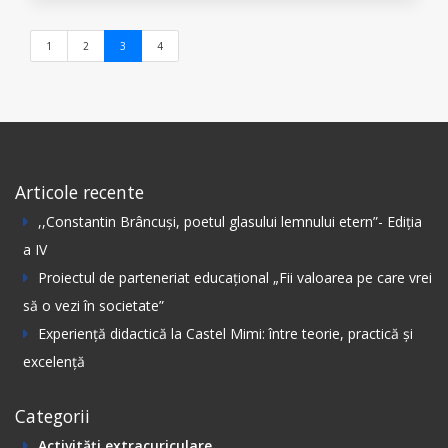
(current)
1
2
3
4
Articole recente
,,Constantin Вrâncuși, poetul glasului lemnului etern”- Ediția
а IV
Proiectul de parteneriat educațional „Fii valoarea pe care vrei
să o vezi în societate”
Experiență didactică la Castel Mimi: între teorie, practică și
excelență
Categorii
Activități extracuriculare