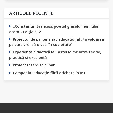
ARTICOLE RECENTE
,,Constantin Вrâncuși, poetul glasului lemnului
etern”- Ediția а IV
Proiectul de parteneriat educațional „Fii valoarea
pe care vrei să o vezi în societate”
Experiență didactică la Castel Mimi: între teorie,
practică și excelență
Proiect interdisciplinar
Campania “Educație fără etichete în ÎPT”