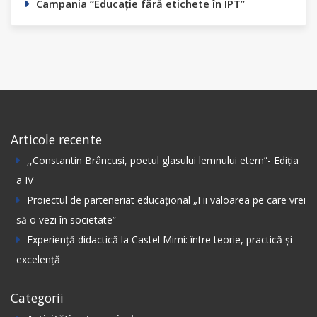
Campania “Educație fără etichete în ÎPT”
Articole recente
,,Constantin Вrâncuși, poetul glasului lemnului etern”- Ediția
а IV
Proiectul de parteneriat educațional „Fii valoarea pe care vrei
să o vezi în societate”
Experiență didactică la Castel Mimi: între teorie, practică și
excelență
Categorii