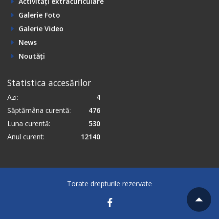
Activități extracuriculare
Galerie Foto
Galerie Video
News
Noutăți
Statistica accesărilor
Azi:
4
Săptămâna curentă:
476
Luna curentă:
530
Anul curent:
12140
Torate drepturile rezervate