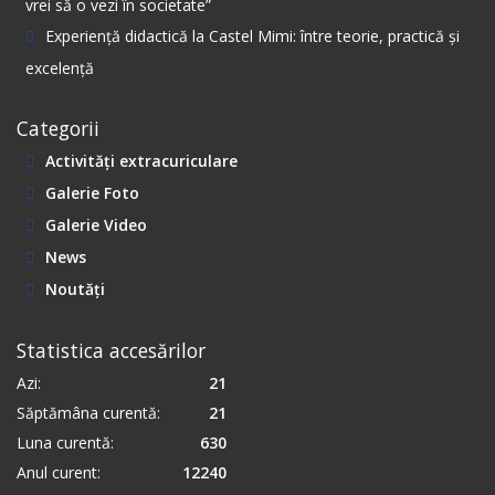
vrei să o vezi în societate”
Experiență didactică la Castel Mimi: între teorie, practică și
excelență
Categorii
Activități extracuriculare
Galerie Foto
Galerie Video
News
Noutăți
Statistica accesărilor
Azi:
21
Săptămâna curentă:
21
Luna curentă:
630
Anul curent:
12240