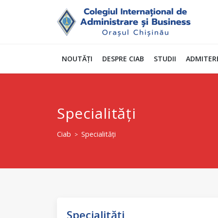
NOUTĂȚI
DESPRE CIAB
STUDII
ADMITER
Specialități
Ciab
Specialități
>
Specialități