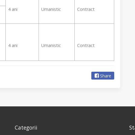
4 ani
Umanistic
Contract
4 ani
Umanistic
Contract
Share
Categorii
St