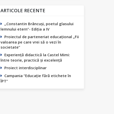
ARTICOLE RECENTE
,,Constantin Вrâncuși, poetul glasului
lemnului etern”- Ediția а IV
Proiectul de parteneriat educațional „Fii
valoarea pe care vrei să o vezi în
societate”
Experiență didactică la Castel Mimi:
între teorie, practică și excelență
Proiect interdisciplinar
Campania “Educație fără etichete în
ÎPT”