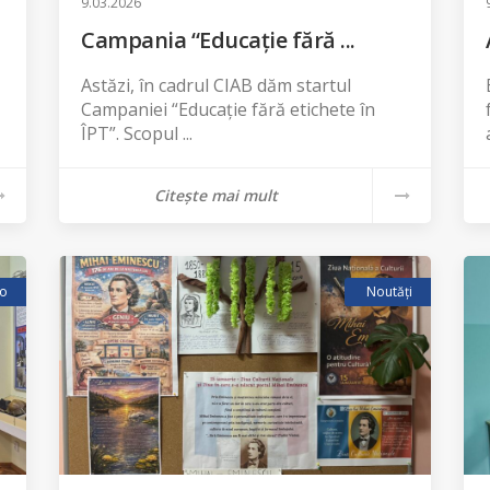
9.03.2026
Campania “Educație fără ...
Astăzi, în cadrul CIAB dăm startul
Campaniei “Educație fără etichete în
ÎPT”. Scopul ...
Citește mai mult
to
Noutăți