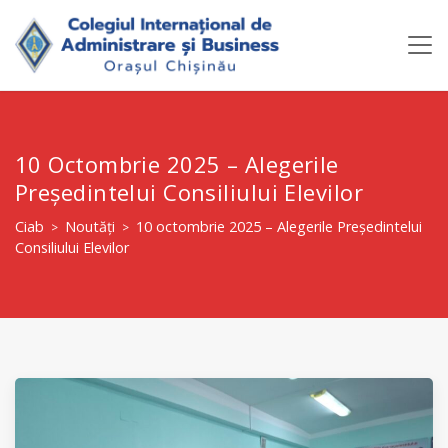
10 Octombrie 2025 – Alegerile
Președintelui Consiliului Elevilor
Ciab
Noutăți
10 octombrie 2025 – Alegerile Președintelui
>
>
Consiliului Elevilor