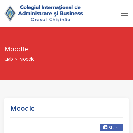
Moodle
Ciab
Moodle
>
Moodle
Share