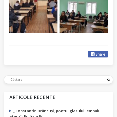
Share
ARTICOLE RECENTE
,,Constantin Вrâncuși, poetul glasului lemnului
etern”- Ediția а IV