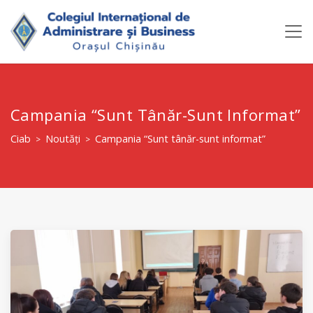
Campania “Sunt Tânăr-Sunt Informat”
Ciab
Noutăți
Campania “Sunt tânăr-sunt informat”
>
>